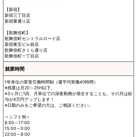
【新宿】
新宿三丁目店
新宿要通り店
【歌舞伎町】
歌舞伎町セントラルロード店
新宿東宝ビル前店
歌舞伎町さくら通り店
歌舞伎町一丁目店
就業時間
1年単位の変形労働時間制（週平均実働40時間）
※残業は月20～25H以下。
※3ヶ月に1回、月単位での深夜勤務が発生することも。その月は給
与が4万円アップします！
※日勤のみをご希望の方は、ご相談ください。
＜シフト例＞
8:00～17:00
15:00～0:00
22:00～8:00